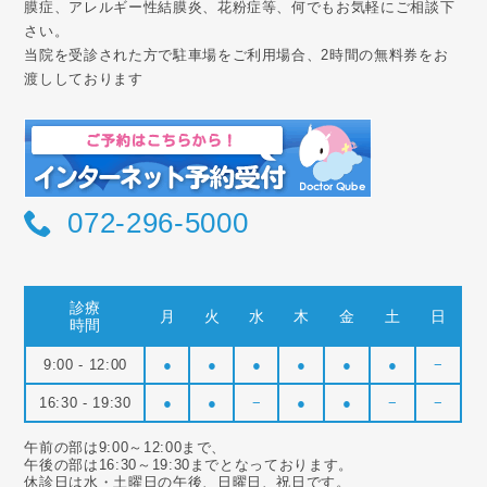
膜症、アレルギー性結膜炎、花粉症等、何でもお気軽にご相談下
さい。
当院を受診された方で駐車場をご利用場合、2時間の無料券をお
渡ししております
072-296-5000
診療
月
火
水
木
金
土
日
時間
9:00 - 12:00
●
●
●
●
●
●
−
16:30 - 19:30
●
●
−
●
●
−
−
午前の部は9:00～12:00まで、
午後の部は16:30～19:30までとなっております。
休診日は水・土曜日の午後、日曜日、祝日です。